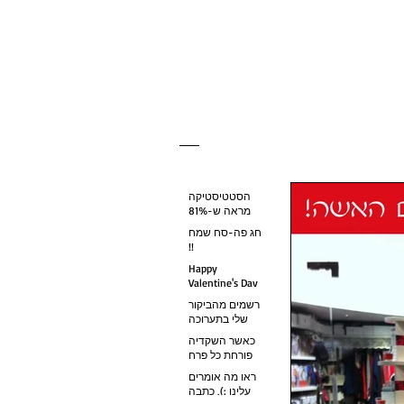
הסטטיסטיקה
מראה ש-81%
מהנשים לובשות
חג פה-סח שמח
חזיה שאינה
!!
מתאימה למידתן.
האם החזיה נוחה
Happy
לך? בדקי את
Valentine's Day
עצמך.
רשמים מהביקור
שלי בתערוכה
הבינלאומית
כאשר השקדיה
להלבשה תחתונה
פורחת כל פרח
בפריז. הטרנדים
הוא הבטחה
לשנה הבאה:
ראו מה אומרים
לפרי. מאחלת
שימוש בבדים
עלינו :), כתבה
שגם את תצליחי