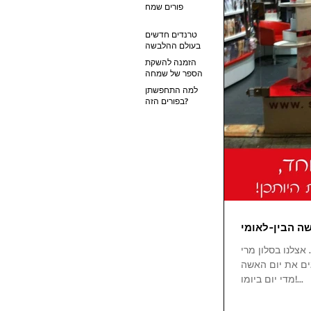
בהוט.
דקים ונעימי
להגשים את
פורים שמח
הבטחותייך
לעצמך. ט"ו ב
טרנדים חדשים
בעולם ההלבשה
התחתונה- הישר
הזמנה להשקת
מפריז:
הספר של שמחה
סיאני "שי"ח
למה התחפשתן
אוהבים"
בפורים הזה?
ה הבין-לאומי
אצלנו בסלון מרי
ים את יום האשה
מדי יום ביומו!...